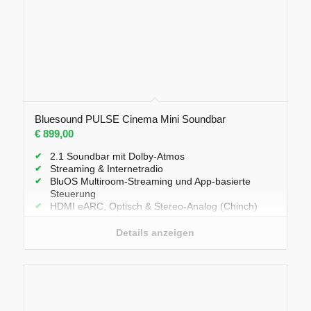
Bluesound PULSE Cinema Mini Soundbar
€
899,00
2.1 Soundbar mit Dolby-Atmos
Streaming & Internetradio
BluOS Multiroom-Streaming und App-basierte
Steuerung
HDMI eARC, Optisch & Stereo-Analog (Chinch)
Subwoofer Ausgang
Bluetooth 5.2 aptX Adaptive
Details anzeigen
Amazon Alexa Skill
AirPlay 2, Spotify Connect (also support for Spotify
Lossless), Tidal Connect, Qobuz Connect, Roon
Ready
Abmessungen: 8,50 x 7,4 x 14,0 cm (B x H x T)