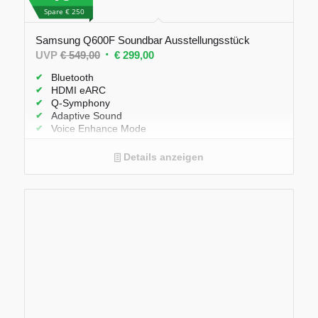
Spare € 250
Samsung Q600F Soundbar Ausstellungsstück
Ursprünglicher
Aktueller
UVP
€
549,00
€
299,00
Preis
Preis
Bluetooth
war:
ist:
HDMI eARC
Q-Symphony
€ 549,00
€ 299,00.
Adaptive Sound
Voice Enhance Mode
Details anzeigen