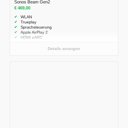
Sonos Beam Gen2
€
469,00
WLAN
Trueplay
Sprachsteuerung
Apple AirPlay 2
HDMI eARC
Sprachverbesserung
Abmessungen: H 68 mm × B 651 mm × T 100 mm
Details anzeigen