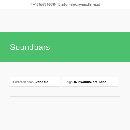
T
+43 5523 51685
| E
info@elektro-madlener.at
Soundbars
Sortieren nach
Standard
Zeige
16 Produkte pro Seite