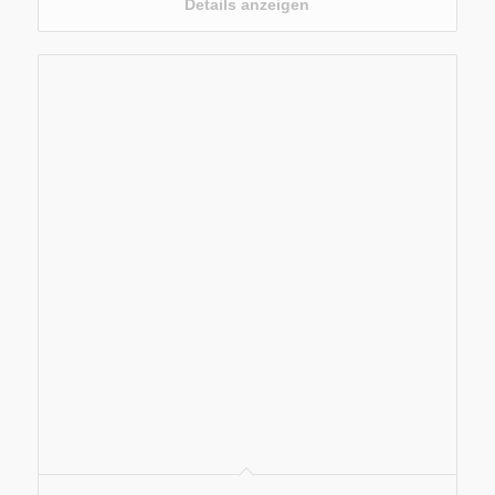
Sound Motion
Details anzeigen
Sprachverbesserung
Abmessungen: H 75 mm × B 1 178 mm × T 110,6
mm