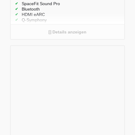
SpaceFit Sound Pro
Bluetooth
HDMI eARC
Q-Symphony
Adaptive Sound
Voice Enhance Mode
Details anzeigen