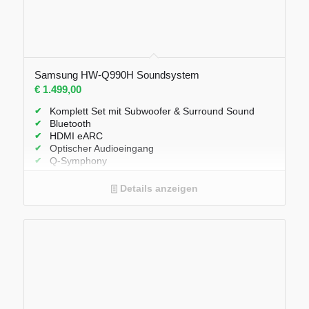
Samsung HW-Q990H Soundsystem
€
1.499,00
Komplett Set mit Subwoofer & Surround Sound
Bluetooth
HDMI eARC
Optischer Audioeingang
Q-Symphony
Adaptive Sound
Voice Enhance Mode
Details anzeigen
Automatische Raumakustik-Optimierung
Dolby Atmos
Surround-Sound
Steuerbar über SmartThings App