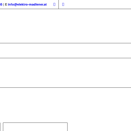
85
| E
info@elektro-madlener.at