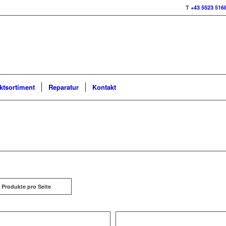
T
+43 5523 516
ktsortiment
Reparatur
Kontakt
che und Haushalt
 Produkte pro Seite