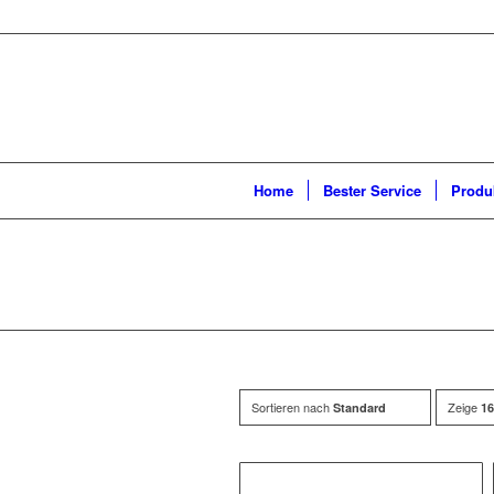
Home
Bester Service
Produ
Kleingeräte in Kü
Sortieren nach
Zeige
Standard
16