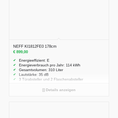
NEFF KI1812FE0 178cm
€
899,00
Energieeffizient: E
Energieverbrauch pro Jahr: 114 kWh
Gesamtvolumen: 310 Liter
Lautstärke: 35 dB
3 Türabsteller und 2 Flaschenabsteller
2 FreshSafe Boxen
Flexibles Flaschengitter
Details anzeigen
LED Beleuchtung