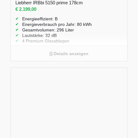
Liebherr IRBbi 5150 prime 178cm
€
2.199,00
Energieeffizient: B
Energieverbrauch pro Jahr: 80 kWh
Gesamtvolumen: 296 Liter
Lautstärke: 32 dB
4 Premium Glasablagen
3 Bio Fresh Schubladen mit 0° und
Teleskopauszügen
Details anzeigen
SoftSystem – Schließdämpfer
LED Lichtpanel beidseitig
Edelstahl Rückwand