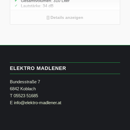
Gesamtvolumen: 310 Liter
Lautstärke: 34 dB
3 Türabsteller und 2 Flaschenabsteller
2 FreshSafe Boxen
Details anzeigen
Flexibles Flaschengitter
LED Beleuchtung
ELEKTRO MADLENER
Bundesstraße 7
6842 Koblach
T
05523 51685
E
info@elektro-madlener.at