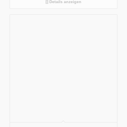
Auszugsboard
Details anzeigen
2 entnehmbare Flaschenkörbe
SoftSystem – Schließdämpfer