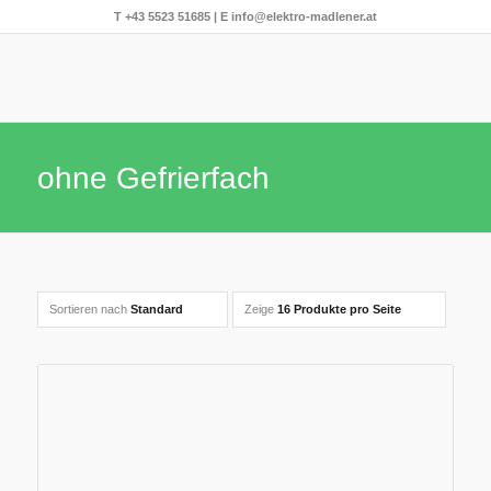
T
+43 5523 51685
| E
info@elektro-madlener.at
ohne Gefrierfach
Sortieren nach
Standard
Zeige
16 Produkte pro Seite