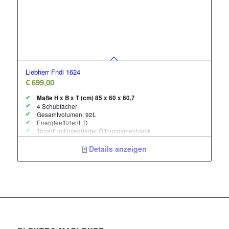
Liebherr Fndi 1624
€
699,00
Maße H x B x T (cm) 85 x 60 x 60,7
4 Schubfächer
Gesamtvolumen: 92L
Energieeffizient: D
Türgriff mit integrierter Öffnungsmechanik
NoFrost: Ja
Frost Protection – Bis max. -15°C Umgebungstemperatur
Details anzeigen
einsetzbar
SmartDevice Box integriert