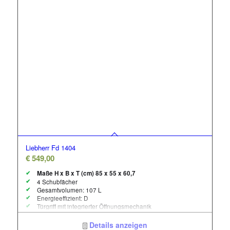
Liebherr Fd 1404
€
549,00
Maße H x B x T (cm) 85 x 55 x 60,7
4 Schubfächer
Gesamtvolumen: 107 L
Energieeffizient: D
Türgriff mit integrierter Öffnungsmechanik
Smart Frost
Frost Protection – Bis max. -15°C Umgebungstemperatur
Details anzeigen