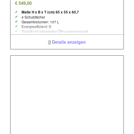
€
549,00
Maße H x B x T (cm) 85 x 55 x 60,7
4 Schubfächer
Gesamtvolumen: 107 L
Energieeffizient: D
Türgriff mit integrierter Öffnungsmechanik
Smart Frost
Frost Protection – Bis max. -15°C Umgebungstemperatur
Details anzeigen
einsetzbar