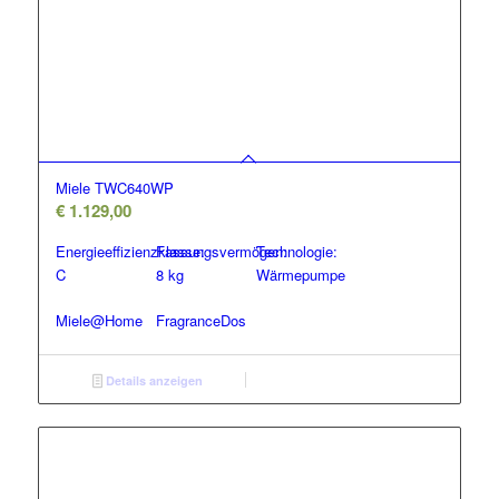
Miele TWC640WP
€
1.129,00
Energieeffizienzklasse:
Fassungsvermögen:
Technologie:
C
8 kg
Wärmepumpe
Miele@Home
FragranceDos
Details anzeigen