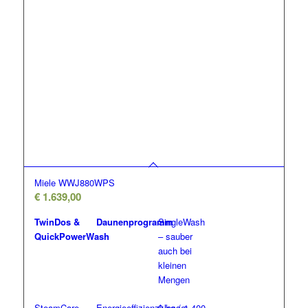
Miele WWJ880WPS
€
1.639,00
TwinDos &
Daunenprogramm
SingleWash
QuickPowerWash
– sauber
auch bei
kleinen
Mengen
SteamCare –
Energieeffizienzklasse:
9 kg / 1.400