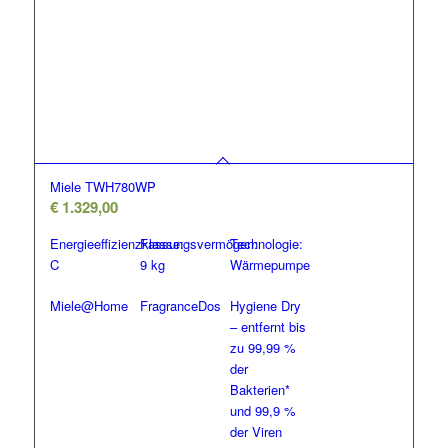
Miele TWH780WP
€
1.329,00
Energieeffizienzklasse:
Fassungsvermögen:
Technologie:
C
9 kg
Wärmepumpe
Miele@Home
FragranceDos
Hygiene Dry
– entfernt bis
zu 99,99 %
der
Bakterien*
und 99,9 %
der Viren