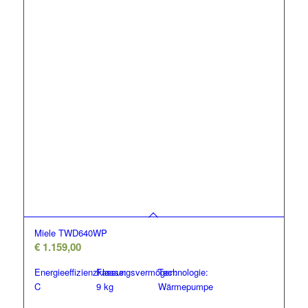
Miele TWD640WP
€
1.159,00
Energieeffizienzklasse:
Fassungsvermögen:
Technologie:
C
9 kg
Wärmepumpe