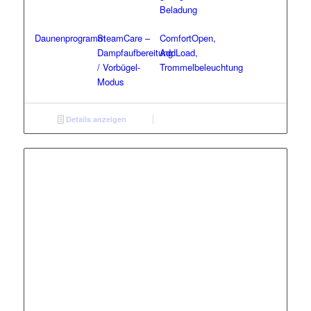
Beladung
Daunenprogramm
SteamCare –
ComfortOpen,
Dampfaufbereitung
AddLoad,
/ Vorbügel-
Trommelbeleuchtung
Modus
Details anzeigen