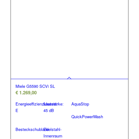
Miele G5590 SCVi SL
€
1.269,00
Energieeffizienzklasse:
Lautstärke:
AquaStop
E
45 dB
QuickPowerWash
Besteckschublade
Edelstahl-
Innenraum