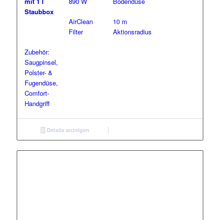
mit 1 l
890 W
Bodendüse
Staubbox
AirClean
10 m
Filter
Aktionsradius
Zubehör:
Saugpinsel,
Polster- &
Fugendüse,
Comfort-
Handgriff
Details anzeigen