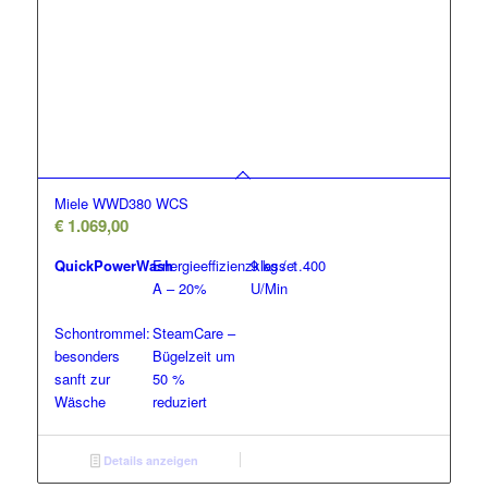
Miele WWD380 WCS
€
1.069,00
QuickPowerWash
Energieeffizienzklasse:
9 kg / 1.400
A – 20%
U/Min
Schontrommel:
SteamCare –
besonders
Bügelzeit um
sanft zur
50 %
Wäsche
reduziert
Details anzeigen