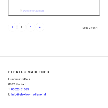
Details anzeigen
1
3
4
2
Seite 2 von 4
ELEKTRO MADLENER
Bundesstraße 7
6842 Koblach
T
05523 51685
E
info@elektro-madlener.at