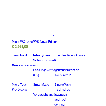
Miele WQ1000WPS Nova Edition
€
2.269,00
TwinDos &
InfinityCare
Energieeffizienzklasse:
Schontrommel
A
QuickPowerWash
Fassungsvermögen:
Schleuderdrehzahl:
9 kg
1.600 U/min
Miele Touch
SmartMatic
SingleWash
Pro Display
–
– schnelles
Verbrauchsanpassung
Waschen
auch bei
geringer