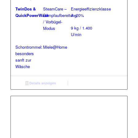
TwinDos &
SteamCare –
Energieeffizienzklasse
QuickPowerWash
Dampfaufbereitung
A -20%
/ Vorbügel-
9 kg / 1.400
Modus
U/min
Schontrommel:
Miele@Home
besonders
sanft zur
Wäsche
Details anzeigen