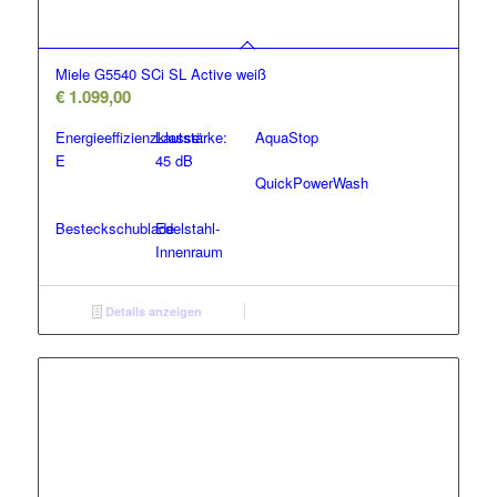
Miele G5540 SCi SL Active weiß
€
1.099,00
Energieeffizienzklasse:
Lautstärke:
AquaStop
E
45 dB
QuickPowerWash
Besteckschublade
Edelstahl-
Innenraum
Details anzeigen