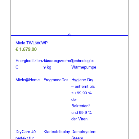
Miele TWL680WP
€
1.679,00
Energieeffizienzklasse:
Fassungsvermögen:
Technologie:
C
9 kg
Wärmepumpe
Miele@Home
FragranceDos
Hygiene Dry
– entfernt bis
zu 99,99 %
der
Bakterien*
und 99,9 %
der Viren
DryCare 40
Klartextdisplay
Dampfsystem
perfekt für
Steam