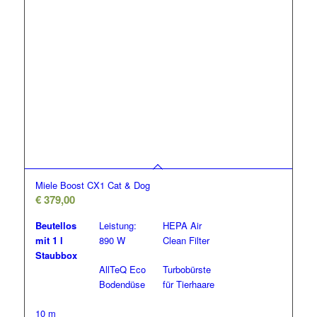
Miele Boost CX1 Cat & Dog
€
379,00
Beutellos
Leistung:
HEPA Air
mit 1 l
890 W
Clean Filter
Staubbox
AllTeQ Eco
Turbobürste
Bodendüse
für Tierhaare
10 m