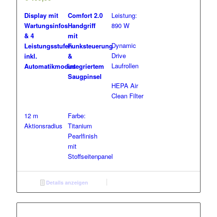
Display mit
Comfort 2.0
Leistung:
Wartungsinfos
Handgriff
890 W
& 4
mit
Dynamic
Leistungsstufen
Funksteuerung
Drive
inkl.
&
Laufrollen
Automatikmodus
integriertem
Saugpinsel
HEPA Air
Clean Filter
12 m
Farbe:
Aktionsradius
Titanium
Pearlfinish
mit
Stoffseitenpanel
Details anzeigen