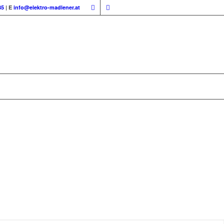
85
| E
info@elektro-madlener.at