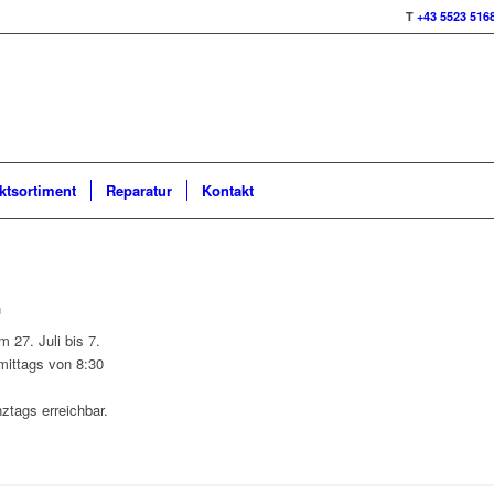
T
+43 5523 516
ktsortiment
Reparatur
Kontakt
n
m 27. Juli bis 7.
mittags von 8:30
.
ztags erreichbar.