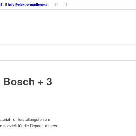
85
| E
info@elektro-madlener.at
 Bosch + 3
terial- & Herstellungsfehlern
 speziell für die Reparatur Ihres