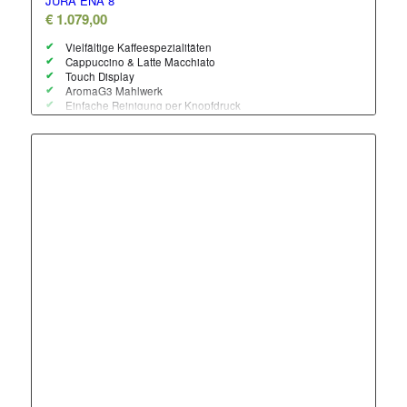
JURA ENA 8
€
1.079,00
Vielfältige Kaffeespezialitäten
Cappuccino & Latte Macchiato
Touch Display
AromaG3 Mahlwerk
Einfache Reinigung per Knopfdruck
Extrem kompaktes Design mit Stil
Hochwertiges Design mit edlen Details