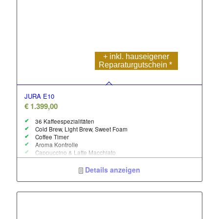
+ inkl. hauseigener
Reparatur
gutschein *
JURA E10
€
1.399,00
36 Kaffeespezialitäten
Cold Brew, Light Brew, Sweet Foam
Coffee Timer
Aroma Kontrolle
Cappuccino & Latte Macchiato
P.A.G.2 + Mahlwerk – noch besser
modernes Farbdisplay
Details anzeigen
Kompatibel mit J.O.E
One Touch Milchsystem Reinigung