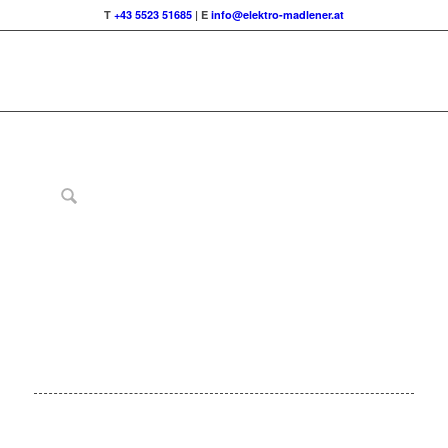
T
+43 5523 51685
| E
info@elektro-madlener.at
+ inkl. hauseigener
Reparatur
gutschein *