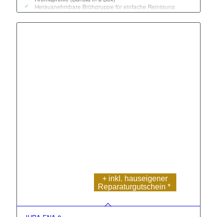
Herausnehmbare Brühgruppe für einfache Reinigung
2-Tassen-Funktion für gleichzeitigen Genuss
Edles, minimalistisches Design der NIVO Linie
Maximaler Komfort & individuelle Kaffeevielfalt
+ inkl. hauseigener
Reparatur
gutschein *