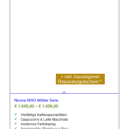
+ inkl. hauseigener
Reparatur
gutschein *
Nivona NIVO 9000er Serie
Preisspanne:
€
1.649,00
–
€
1.699,00
€ 1.649,00
Vielfältige Kaffeespezialitäten
bis
Cappuccino & Latte Macchiato
modernes Farbdisplay
€ 1.699,00
Aromaprofile (Barista in a Box)