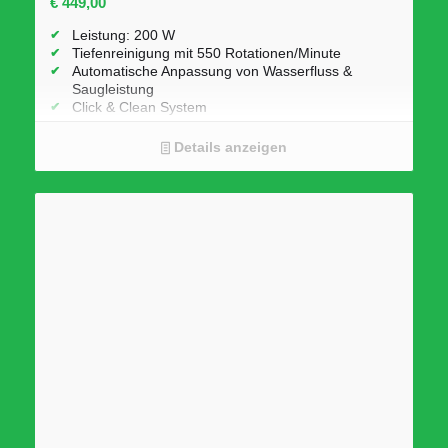
€
449,00
Leistung: 200 W
Tiefenreinigung mit 550 Rotationen/Minute
Automatische Anpassung von Wasserfluss &
Saugleistung
Click & Clean System
Zwei große Wassertanks:
Frischwasser: 790 ml
Details anzeigen
Schmutzwasser: 670 ml
LED-Anzeige mit Echtzeit-Status & Sprachfunktion
Geringes Gewicht: 4,15 kg (nur 0,8 kg in der Hand)
Ladezeit: 3,5 Stunden
Modernes Design mit integrierter KI