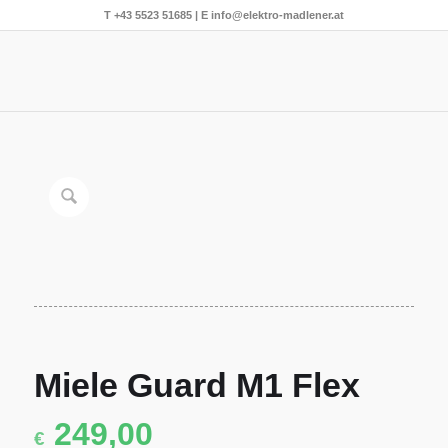
T
+43 5523 51685
| E
info@elektro-madlener.at
Miele Guard M1 Flex
249,00
€