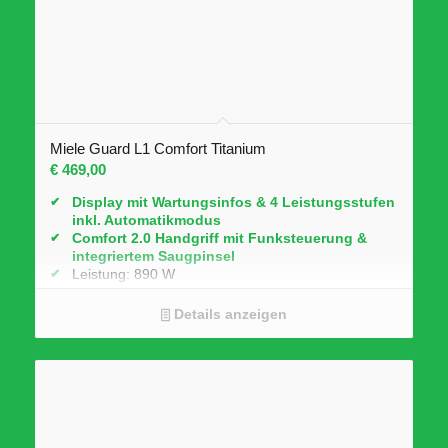
Miele Guard L1 Comfort Titanium
€
469,00
Display mit Wartungsinfos & 4 Leistungsstufen
inkl. Automatikmodus
Comfort 2.0 Handgriff mit Funksteuerung &
integriertem Saugpinsel
Leistung: 890 W
Dynamic Drive Laufrollen
HEPA Air Clean Filter
Details anzeigen
12 m Aktionsradius
Farbe: Titanium Pearlfinish mit Stoffseitenpanel