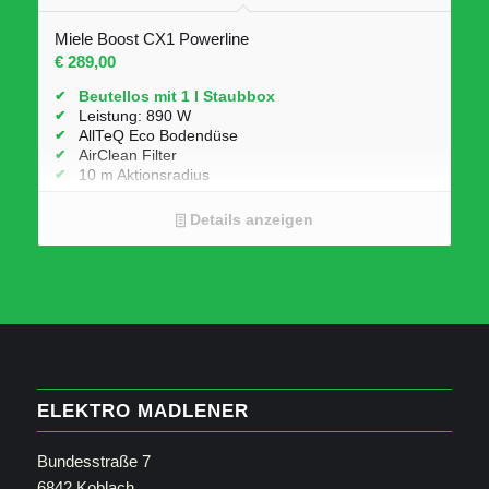
Miele Boost CX1 Powerline
€
289,00
Beutellos mit 1 l Staubbox
Leistung: 890 W
AllTeQ Eco Bodendüse
AirClean Filter
10 m Aktionsradius
Zubehör: Saugpinsel, Polster- & Fugendüse,
Comfort-Handgriff
Details anzeigen
ELEKTRO MADLENER
Bundesstraße 7
6842 Koblach