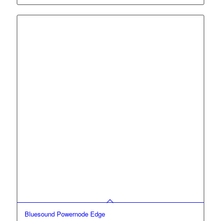
Flexible Montage als Wand- oder Standlösung
Moderne Streaming-Funktionen wie AirPlay 2, Google Cast
und Spotify Connect
Austauschbare Frontbespannungen für individuelle
Gestaltungsmöglichkeiten
Bluesound Powernode Edge