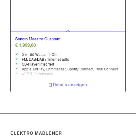
Sonoro Maestro Quantum
€
1.999,00
2 × 180 Watt an 4 Ohm
FM, DAB/DAB+, Internetradio
CD-Player integriert
Apple AirPlay, Chromecast, Spotify Connect, Tidal Connect
4″ TFT-Farbdisplay
HDMI eARC
Phono-Eingang
Details anzeigen
Bidirektionales Bluetooth
Fernbedienung & App-Steuerung
Maße (B × H × T): 45,2 × 12 × 27,9 cm
ELEKTRO MADLENER