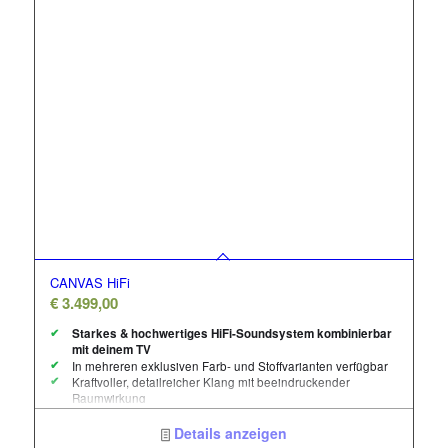
CANVAS HiFi
€
3.499,00
Starkes & hochwertiges HiFi-Soundsystem kombinierbar
mit deinem TV
In mehreren exklusiven Farb- und Stoffvarianten verfügbar
Kraftvoller, detailreicher Klang mit beeindruckender
Raumwirkung
Elegantes skandinavisches Design für moderne
Wohnräume
Details anzeigen
Universelle TV-Halterung für viele TV-Marken geeignet