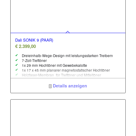
Dali SONIK 9 (PAAR)
€
2.399,00
Dreieinhalb-Wege-Design mit leistungsstarken Treibern
7-Zoll-Tieftöner
1x 29 mm Hochtöner mit Gewebekalotte
1x 17 x 45 mm planarer magnetostatischer Hochtöner
Holzfaser-Membran für Tieftöner und Mitteltöner
Hybrid-Hochtönermodul – liefert einen weichen und gut
integrierten Klang für eine breitere Hörposition
Details anzeigen
Atemberaubende Klarheit
Robustes und elegantes Gehäuse
Hohe Empfindlichkeit und Leistungsfähigkeit
Empfohlene Verstärkerleistung: 50 – 300 Watt