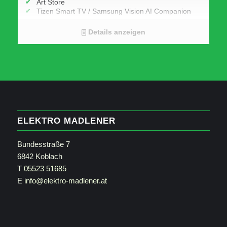
Art Store
Tizen Smart TV / Samsung Vision AI Companion
bis zu 165Hz
Smart Remote
Details anzeigen
ELEKTRO MADLENER
Bundesstraße 7
6842 Koblach
T
05523 51685
E
info@elektro-madlener.at