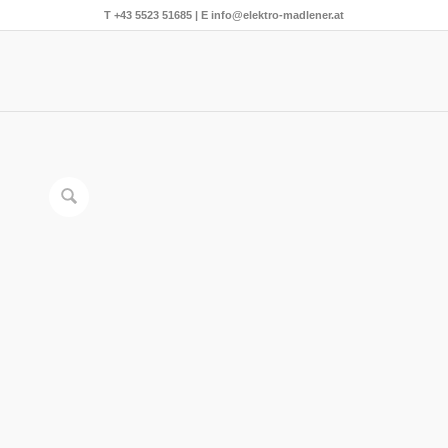
T
+43 5523 51685
| E
info@elektro-madlener.at