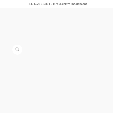
T
+43 5523 51685
| E
info@elektro-madlener.at