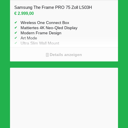
Samsung The Frame PRO 75 Zoll LS03H
€
2.999,00
Wireless One Connect Box
Mattiertes 4K Neo-Qled Display
Modern Frame Design
Art Mode
Ultra Slim Wall Mount
Tizen Smart TV
Single Tuner
Details anzeigen
Austauschbarer Rahmen
Verbesserte AI Version