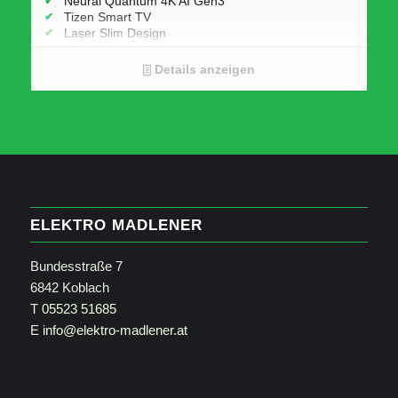
Neural Quantum 4K AI Gen3
Tizen Smart TV
Laser Slim Design
Dual Tuner
Details anzeigen
ELEKTRO MADLENER
Bundesstraße 7
6842 Koblach
T
05523 51685
E
info@elektro-madlener.at