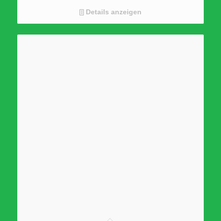
Single Tuner // DVB-T2CS2
Details anzeigen