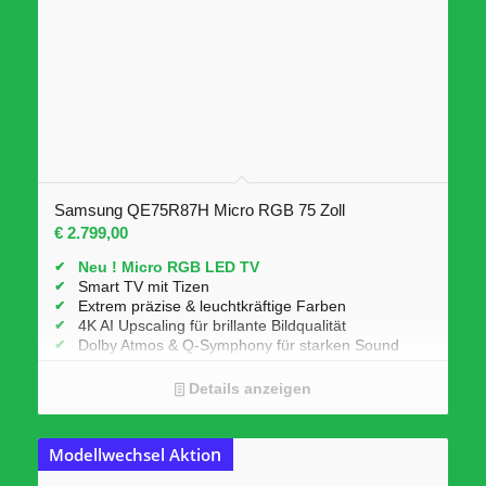
Samsung QE75R87H Micro RGB 75 Zoll
€
2.799,00
Neu ! Micro RGB LED TV
Smart TV mit
Tizen
Extrem präzise & leuchtkräftige Farben
4K AI Upscaling
für brillante Bildqualität
Dolby Atmos
&
Q-Symphony
für starken Sound
4K 144 Hz
, HDMI 2.1
Modernes, nahezu rahmenloses Design
Details anzeigen
n
Modellwechsel Aktio