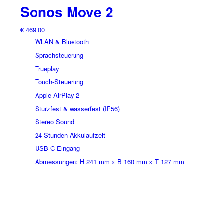
Sonos Move 2
€
469,00
WLAN & Bluetooth
Sprachsteuerung
Trueplay
Touch-Steuerung
Apple AirPlay 2
Sturzfest & wasserfest (IP56)
Stereo Sound
24 Stunden Akkulaufzeit
USB-C Eingang
Abmessungen: H 241 mm × B 160 mm × T 127 mm
Dieses
Produkt
weist
mehrere