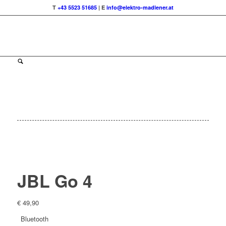
T
+43 5523 51685
| E
info@elektro-madlener.at
JBL Go 4
€
49,90
Bluetooth