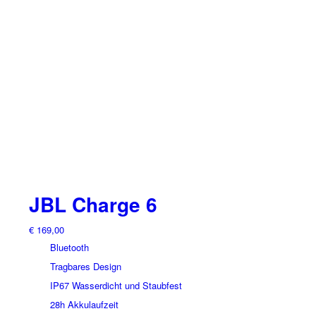
Varianten
auf.
Die
Optionen
können
auf
der
Produktseite
gewählt
werden
JBL Charge 6
€
169,00
Bluetooth
Tragbares Design
IP67 Wasserdicht und Staubfest
28h Akkulaufzeit