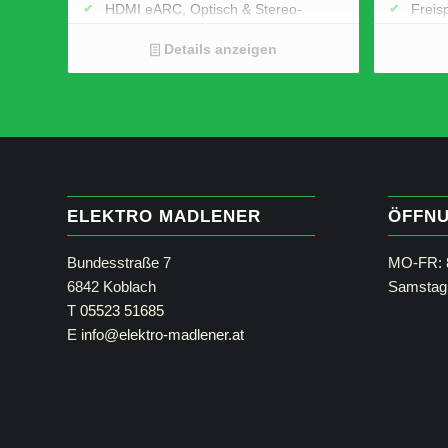
HDMI eARC, Optisch & Stereo-
Freis
Analog (Chinch)
Subwoofer Ausgang
Details anzeigen
Bluetooth 5.2 aptX Adaptive
Amazon Alexa Skill
AirPlay 2, Spotify Connect (also
support for Spotify Lossless), Tidal
Connect, Qobuz Connect, Roon
Ready
Abmessungen: 1200 x 74 x 140 mm
(B x H x T)
ELEKTRO MADLENER
ÖFFNU
Bundesstraße 7
MO-FR: 8
6842 Koblach
Samstag 
T
05523 51685
E
info@elektro-madlener.at