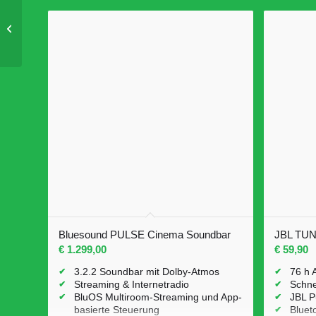
JBL XTREME 5
Bluesound PULSE Cinema Soundbar
JBL TUN
€
1.299,00
€
59,90
3.2.2 Soundbar mit Dolby-Atmos
76 h 
Streaming & Internetradio
Schne
BluOS Multiroom-Streaming und App-
JBL P
basierte Steuerung
Bluet