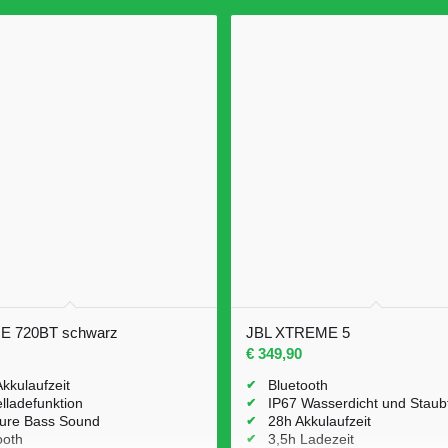
E 720BT schwarz
JBL XTREME 5
€
349,90
Akkulaufzeit
Bluetooth
lladefunktion
IP67 Wasserdicht und Staub
ure Bass Sound
28h Akkulaufzeit
ooth
3,5h Ladezeit