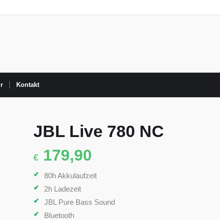
r
Kontakt
JBL Live 780 NC
179,90
€
80h Akkulaufzeit
2h Ladezeit
JBL Pure Bass Sound
Bluetooth