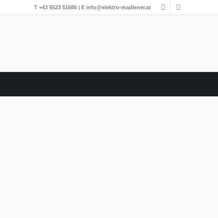
T
+43 5523 51685
| E
info@elektro-madlener.at