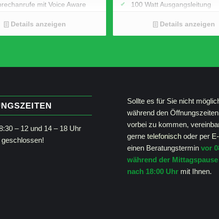
prechanrufe mit Voice Aware
100 Watt Ausgangsleitung
Partyboost
Ambient Light
Details anzeigen
Details anzeigen
Schultergurt mit flexiblen H
JBL Pro Sound / Subwoofer,
Hochtöner und KI-Sound-Bo
Maße B x H x T (cm) 22 x 9,
Sollte es für Sie nicht möglic
NGSZEITEN
während den Öffnungszeiten
vorbei zu kommen, vereinba
:30 – 12 und 14 – 18 Uhr
gerne
telefonisch
oder per
E-
geschlossen!
einen Beratungstermin
vor 0
während der Mittagspause
nach 18:00 Uhr
mit Ihnen.