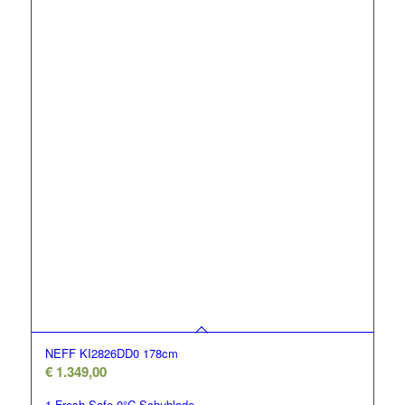
NEFF KI2826DD0 178cm
€
1.349,00
1 Fresh Safe 0°C Schublade