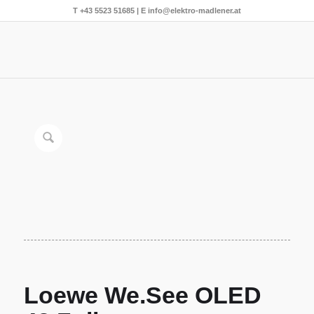
T
+43 5523 51685
| E
info@elektro-madlener.at
Loewe We.See OLED