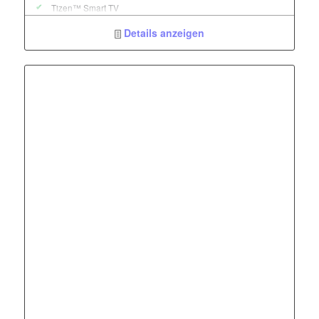
Tizen™ Smart TV
Single Tuner // DVB-T2CS2
Details anzeigen