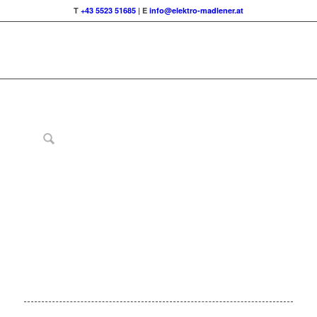
T
+43 5523 51685
| E
info@elektro-madlener.at