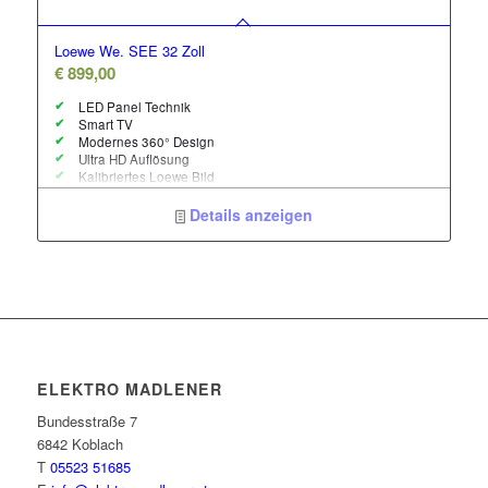
Loewe We. SEE 32 Zoll
€
899,00
LED Panel Technik
Smart TV
Modernes 360° Design
Ultra HD Auflösung
Kalibriertes Loewe Bild
60 Watt Soundbar mit Dolby Atmos
Maße mit Standfuß B x H x T 73,1 x 45,6 x 7,6 cm
Details anzeigen
ELEKTRO MADLENER
Bundesstraße 7
6842 Koblach
T
05523 51685