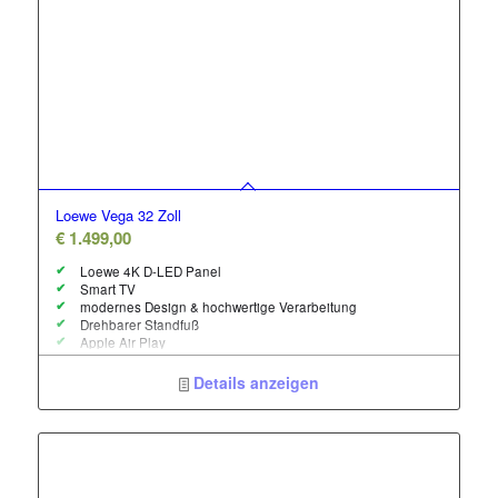
Loewe Vega 32 Zoll
€
1.499,00
Loewe 4K D-LED Panel
Smart TV
modernes Design & hochwertige Verarbeitung
Drehbarer Standfuß
Apple Air Play
60 Watt Soundbar
Maße mit Standfuß B x H x T 72,4 x 49,2 x 7,5 cm
Details anzeigen