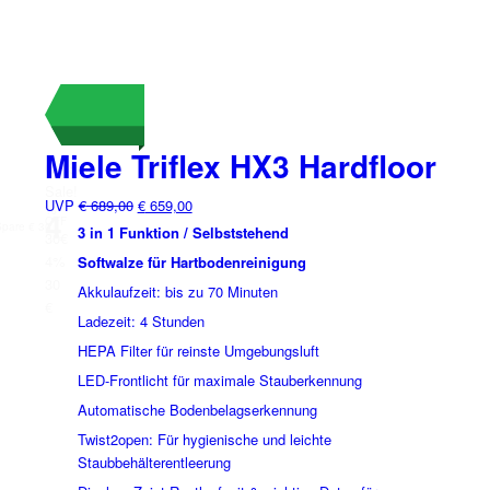
Miele Triflex HX3 Hardfloor
On Sale
Sale!
Ursprünglicher
Aktueller
UVP
€
689,00
€
659,00
%
4
OFF
Preis
Preis
Spare € 30
3 in 1 Funktion / Selbststehend
30€
war:
ist:
4%
Softwalze für Hartbodenreinigung
€ 689,00
€ 659,00.
30
Akkulaufzeit: bis zu 70 Minuten
€
Ladezeit: 4 Stunden
HEPA Filter für reinste Umgebungsluft
LED-Frontlicht für maximale Stauberkennung
Automatische Bodenbelagserkennung
Twist2open: Für hygienische und leichte
Staubbehälterentleerung