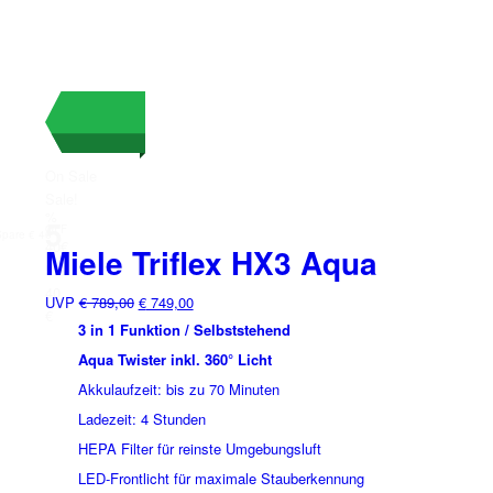
On Sale
Sale!
%
5
OFF
Spare € 40
40€
Miele Triflex HX3 Aqua
5%
40
Ursprünglicher
Aktueller
UVP
€
789,00
€
749,00
€
Preis
Preis
3 in 1 Funktion / Selbststehend
war:
ist:
Aqua Twister inkl. 360° Licht
€ 789,00
€ 749,00.
Akkulaufzeit: bis zu 70 Minuten
Ladezeit: 4 Stunden
HEPA Filter für reinste Umgebungsluft
LED-Frontlicht für maximale Stauberkennung