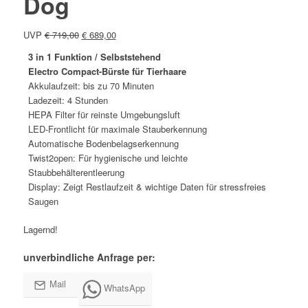
Dog
Ursprünglicher
Aktueller
UVP
€
719,00
€
689,00
Preis
Preis
3 in 1 Funktion / Selbststehend
war:
ist:
Electro Compact-Bürste für Tierhaare
€ 719,00
€ 689,00.
Akkulaufzeit: bis zu 70 Minuten
Ladezeit: 4 Stunden
HEPA Filter für reinste Umgebungsluft
LED-Frontlicht für maximale Stauberkennung
Automatische Bodenbelagserkennung
Twist2open: Für hygienische und leichte
Staubbehälterentleerung
Display: Zeigt Restlaufzeit & wichtige Daten für stressfreies
Saugen
Lagernd!
unverbindliche Anfrage per:
Mail
WhatsApp