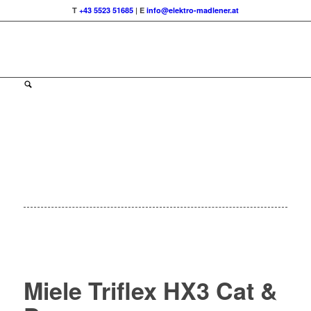
T
+43 5523 51685
| E
info@elektro-madlener.at
On Sale
Sale!
%
4
OFF
are € 30
30€
4%
30
€
Miele Triflex HX3 Cat &