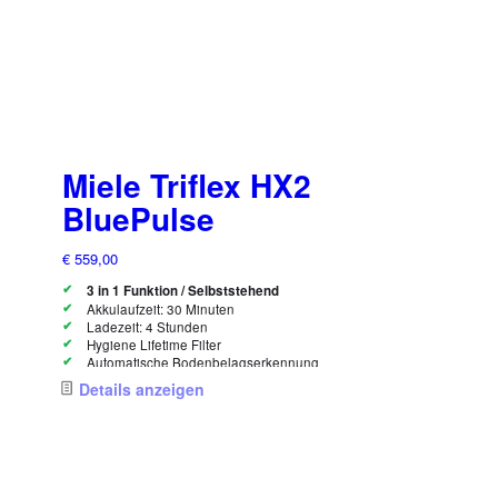
Miele Triflex HX2
BluePulse
€
559,00
3 in 1 Funktion / Selbststehend
Akkulaufzeit: 30 Minuten
Ladezeit: 4 Stunden
Hygiene Lifetime Filter
Automatische Bodenbelagserkennung
Zubehör: Polsterdüse, Saugpinsel, Fugendüse
Details anzeigen