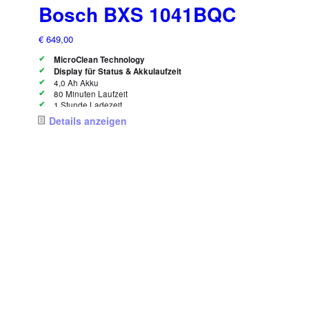
Bosch BXS 1041BQC
€
649,00
MicroClean Technology
Display für Status & Akkulaufzeit
4,0 Ah Akku
80 Minuten Laufzeit
1 Stunde Ladezeit
6 Reinigungsmodi
Details anzeigen
EasyEmpty Staubbox
Automatische Bodenbelagserkennung
Rohr bis 90° knickbar
Zubehör: Fugendüse, Mini-Turbodüse, Soft-LED-
Bodendüse, Polsterdüsen-Set