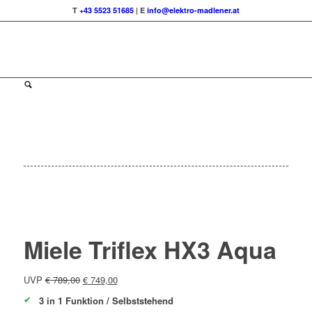
T
+43 5523 51685
| E
info@elektro-madlener.at
5
%
OFF
Spare € 40
Miele Triflex HX3 Aqua
Ursprünglicher
Aktueller
UVP
€
789,00
€
749,00
Preis
Preis
3 in 1 Funktion / Selbststehend
war:
ist: