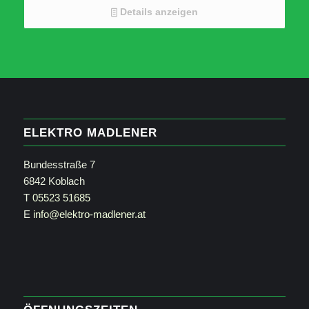
(A/B)
Details anzeigen
ESS SABRE® PRO 32-bit/384kHz DAC
Zwei MDC 2-Anschlüsse für zukünftige Upgrades
und erweiterte Funktionen
MM-Phonostufe mit präziser RIAA-Entzerrung und
extrem geringem Rauschen
Eingebauter separater Kopfhörerverstärker für
niedrige und hohe Impedanz
HDMI eARC, optische Digital- und Koax-
Digitaleingänge
ELEKTRO MADLENER
Bundesstraße 7
6842 Koblach
T
05523 51685
E
info@elektro-madlener.at