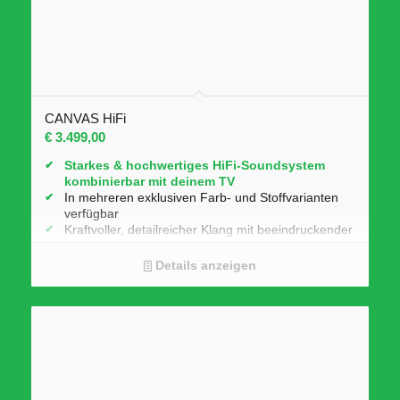
CANVAS HiFi
€
3.499,00
Starkes & hochwertiges HiFi-Soundsystem
kombinierbar mit deinem TV
In mehreren exklusiven Farb- und Stoffvarianten
verfügbar
Kraftvoller, detailreicher Klang mit beeindruckender
Raumwirkung
Elegantes skandinavisches Design für moderne
Details anzeigen
Wohnräume
Universelle TV-Halterung für viele TV-Marken
geeignet
Flexible Montage als Wand- oder Standlösung
Moderne Streaming-Funktionen wie AirPlay 2,
Google Cast und Spotify Connect
Austauschbare Frontbespannungen für individuelle
Gestaltungsmöglichkeiten