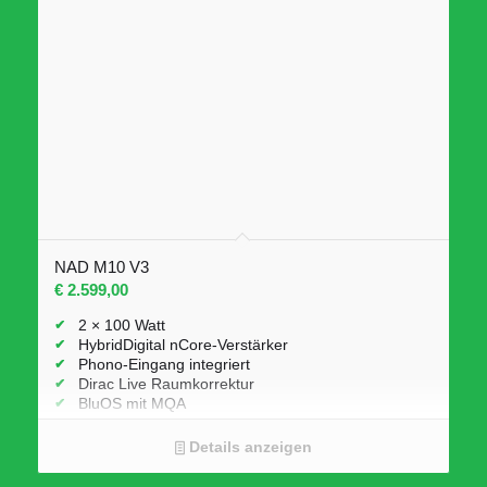
NAD M10 V3
€
2.599,00
2 × 100 Watt
HybridDigital nCore-Verstärker
Phono-Eingang integriert
Dirac Live Raumkorrektur
BluOS mit MQA
7″ Touch-Farbdisplay
AirPlay 2, Spotify Connect, Tidal Connect
Details anzeigen
HDMI eARC
Analoge & digitale Eingänge