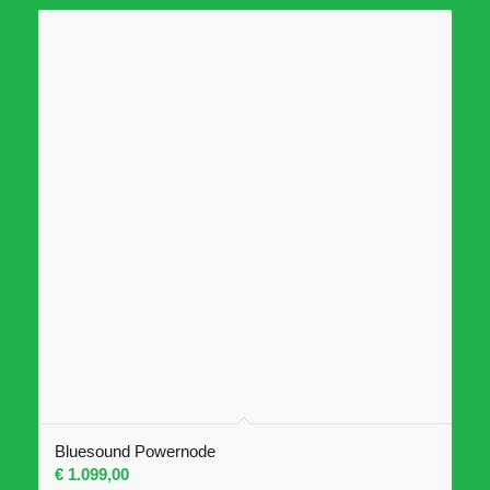
2 Subwoofer-Ausgänge
Brushed Aluminium & Gorilla Glass
Maße (B × H × T): 21,5 × 10 × 26,0 cm
Bluesound Powernode
€
1.099,00