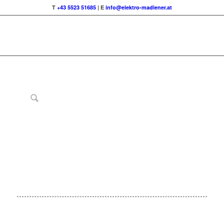
T
+43 5523 51685
| E
info@elektro-madlener.at