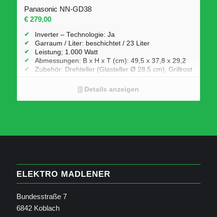
Panasonic NN-GD38
€
279,00
Inverter – Technologie: Ja
Garraum / Liter: beschichtet / 23 Liter
Leistung; 1.000 Watt
Abmessungen: B x H x T (cm): 49,5 x 37,8 x 29,2
Zubehör: Drehteller (Glasteller Ø 28,5 cm), Grillrost
Extras: 17 Automatikprogramme, (8 mit
Dampfgarer), Grillfunktion
Details anzeigen
ELEKTRO MADLENER
Bundesstraße 7
6842 Koblach