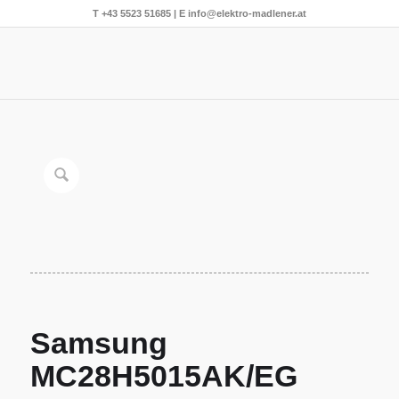
T
+43 5523 51685
| E
info@elektro-madlener.at
Samsung
MC28H5015AK/EG