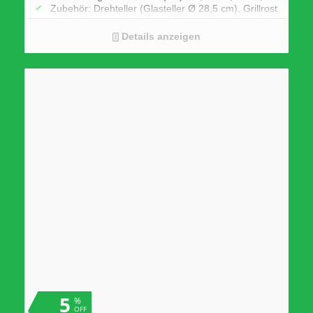
Zubehör: Drehteller (Glasteller Ø 28,5 cm), Grillrost
Extras: 17 Automatikprogramme, (8 mit
Dampfgarer), Grillfunktion
Details anzeigen
5
%
OFF