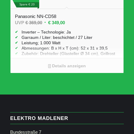
Spare € 20
Panasonic NN-CD58
Ursprünglicher
Aktueller
UVP
€
369,00
€
349,00
Preis
Preis
Inverter – Technologie: Ja
war:
ist:
Garraum / Liter: beschichtet / 27 Liter
Leistung; 1.000 Watt
€ 369,00
€ 349,00.
Abmessungen: B x H x T (cm): 52 x 31 x 39,5
Zubehör: Drehteller (Glasteller Ø 34 cm), Grillrost
Extras: 29 Automatikprogramme, Grillfunktion und
Heißluftfunktion
Details anzeigen
ELEKTRO MADLENER
Bundesstraße 7