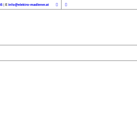
85
| E
info@elektro-madlener.at