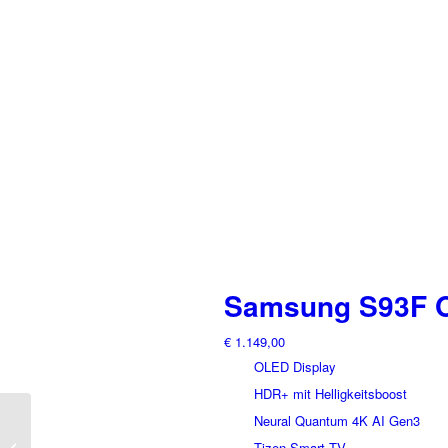
Samsung S93F O
€
1.149,00
OLED Display
HDR+ mit Helligkeitsboost
Neural Quantum 4K AI Gen3
Bald erhältlich!
Samsung QE65S99H
Tizen Smart TV