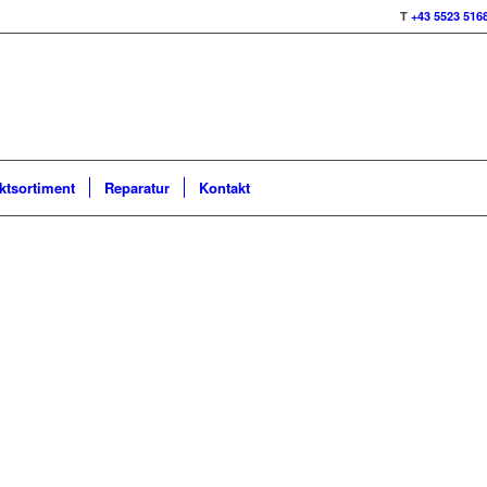
T
+43 5523 516
ktsortiment
Reparatur
Kontakt
Bald erhältlich!
Vorbestellbar