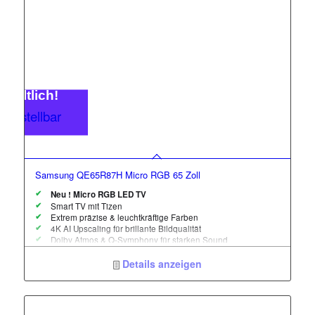
rhältlich!
rbestellbar
Samsung QE65R87H Micro RGB 65 Zoll
Neu ! Micro RGB LED TV
Smart TV mit
Tizen
Extrem präzise & leuchtkräftige Farben
4K AI Upscaling
für brillante Bildqualität
Dolby Atmos
&
Q-Symphony
für starken Sound
4K 144 Hz
, HDMI 2.1
Modernes, nahezu rahmenloses Design
Details anzeigen