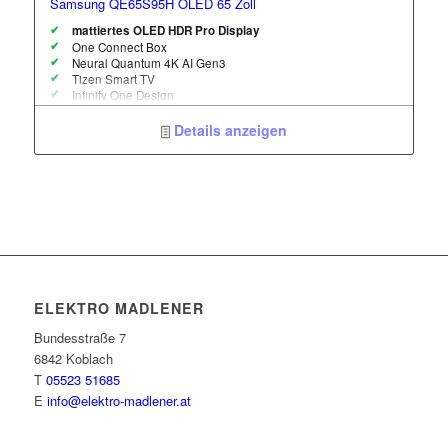
Samsung QE65S95H OLED 65 Zoll
mattiertes OLED HDR Pro Display
One Connect Box
Neural Quantum 4K AI Gen3
Tizen Smart TV
Infinity One Design
Dual Tuner
Details anzeigen
ELEKTRO MADLENER
Bundesstraße 7
6842 Koblach
T
05523 51685
E
info@elektro-madlener.at