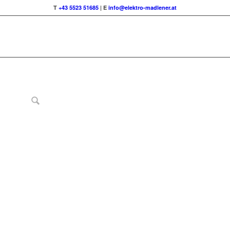
T
+43 5523 51685
| E
info@elektro-madlener.at
rhältlich!
rbestellbar