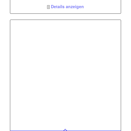
Tizen Smart TV
Single Tuner
Details anzeigen
Austauschbarer Rahmen
Verbesserte AI Version