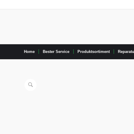
Home
Bester Service
Produktsortiment
Reparatu
15
%
OFF
Spare € 149