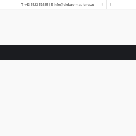
T
+43 5523 51685
| E
info@elektro-madlener.at