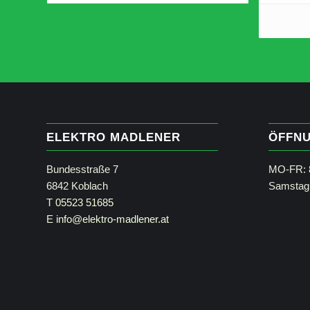
Sturzfest & wasserdicht (IP67)
7 Wat
10 Stunden Akkulaufzeit
Maße 
Abmessungen: H 168 mm × B 62 mm
× T 60 mm
ELEKTRO MADLENER
ÖFFNU
Bundesstraße 7
MO-FR: 8
6842 Koblach
Samstag 
T
05523 51685
E
info@elektro-madlener.at