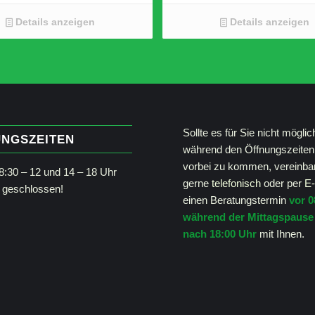
t Ausgangsleitung
16 Watt Ausgangsleitung
B x H x T (cm) 8.6 x 13.5 x 4.6
Ambient Light
Details anzeigen
Details anzeigen
Maße B x H x T (cm) 6.4 x 1
Sollte es für Sie nicht möglic
NGSZEITEN
während den Öffnungszeiten
vorbei zu kommen, vereinba
:30 – 12 und 14 – 18 Uhr
gerne
telefonisch
oder per
E-
geschlossen!
einen Beratungstermin
vor 0
während der Mittagspause
nach 18:00 Uhr
mit Ihnen.