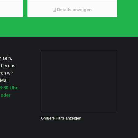
Partyboost
Ambient Light
Details anzeigen
5.3 x 6.5
Schultergurt mit flexiblen Haken
JBL Pro Sound / Subwoofer, zwei
Hochtöner und KI-Sound-Boost
Maße B x H x T (cm) 22 x 9,6 x 9,3
h sein,
 bei uns
ren wir
Mail
8:30 Uhr,
 oder
Größere Karte anzeigen