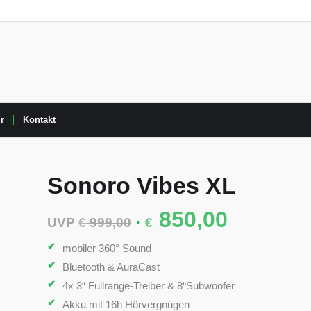
r
Kontakt
Sonoro Vibes XL
850,00
Ursprünglicher
Aktueller
UVP
€
999,00
€
Preis
Preis
war:
ist:
mobiler 360° Sound
€ 999,00
€ 850,00.
Bluetooth & AuraCast
4x 3“ Fullrange-Treiber & 8“Subwoofer
Akku mit 16h Hörvergnügen