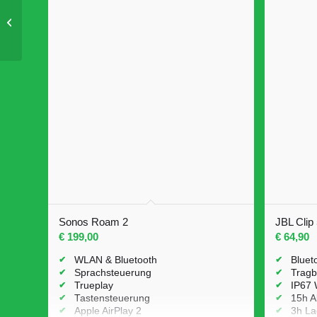
Ausstellungsstück 2025 !
23
Philips 55OLED810 55
%
OFF
Zoll Ausstellungsstück
Spare € 300
Sonos Roam 2
JBL Clip 
€
199,00
€
64,90
WLAN & Bluetooth
Bluet
Sprachsteuerung
Tragb
Trueplay
IP67 
Tastensteuerung
15h A
Apple AirPlay 2
3h La