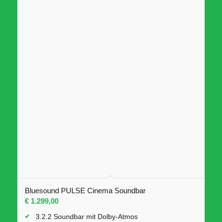
AirPlay 2, Spotify Connect (also support for Spotify
Lossless), Tidal Connect, Qobuz Connect, Roon
Ready
Abmessungen: 8,50 x 7,4 x 14,0 cm (B x H x T)
Bluesound PULSE Cinema Soundbar
€
1.299,00
3.2.2 Soundbar mit Dolby-Atmos