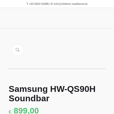
T
+43 5523 51685
| E
info@elektro-madlener.at
Samsung HW-QS90H
Soundbar
899,00
€