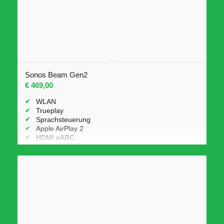
Sonos Beam Gen2
€
469,00
WLAN
Trueplay
Sprachsteuerung
Apple AirPlay 2
HDMI eARC
Sprachverbesserung
Abmessungen: H 68 mm × B 651 mm × T 100 mm