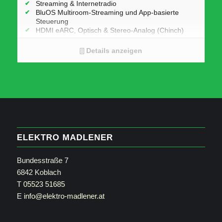
Streaming & Internetradio
BluOS Multiroom-Streaming und App-basierte
Steuerung
HDMI eARC, Optisch & Stereo-Analog (Chinch)
Subwoofer Ausgang
Bluetooth 5.2 aptX Adaptive
Details anzeigen
Amazon Alexa Skill
AirPlay 2, Spotify Connect (also support for Spotify
Lossless), Tidal Connect, Qobuz Connect, Roon
Ready
Abmessungen: 1200 x 74 x 140 mm (B x H x T)
ELEKTRO MADLENER
Bundesstraße 7
6842 Koblach
T
05523 51685
E
info@elektro-madlener.at