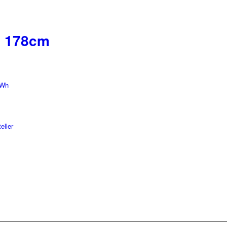
0 178cm
kWh
eller