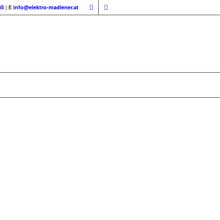
85
| E
info@elektro-madlener.at