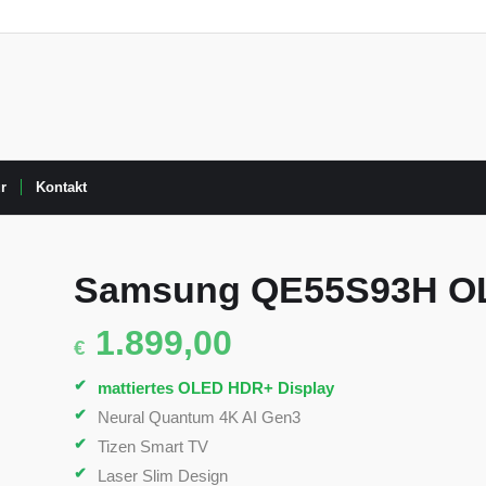
r
Kontakt
Samsung QE55S93H OL
1.899,00
€
mattiertes OLED HDR+ Display
Neural Quantum 4K AI Gen3
Tizen Smart TV
Laser Slim Design