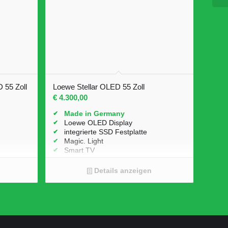
55 Zoll
Loewe Stellar OLED 55 Zoll
€
4.300,00
Made in Germany
Loewe OLED Display
integrierte SSD Festplatte
Magic. Light
Smart TV
80 Watt Soundbar
Apple Air Play
Details anzeigen