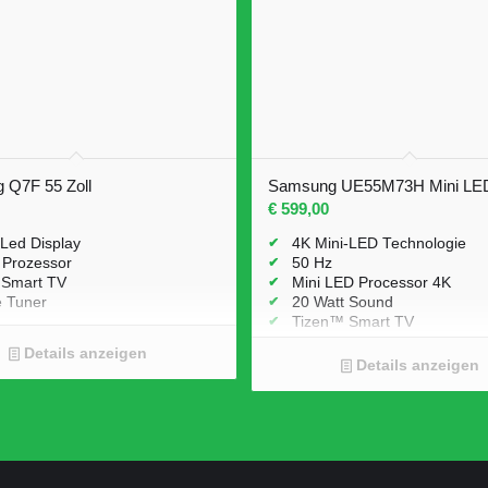
 Q7F 55 Zoll
Samsung UE55M73H Mini LED 
€
599,00
Led Display
4K Mini-LED Technologie
 Prozessor
50 Hz
 Smart TV
Mini LED Processor 4K
e Tuner
20 Watt Sound
Tizen™ Smart TV
Single Tuner // DVB-T2CS2
Details anzeigen
Details anzeigen