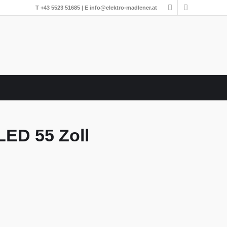
T
+43 5523 51685
| E
info@elektro-madlener.at
ED 55 Zoll